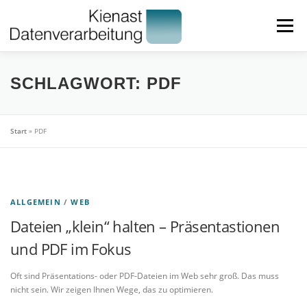
Zum
Inhalt
Menü
springen
HOME
LEISTUNGEN
ÜBER UNS
PARTNER
SCHLAGWORT:
PDF
BLOG
IMPRESSUM
Start
»
PDF
ALLGEMEIN
/
WEB
Dateien „klein“ halten – Präsentastionen
und PDF im Fokus
Oft sind Präsentations- oder PDF-Dateien im Web sehr groß. Das muss
nicht sein. Wir zeigen Ihnen Wege, das zu optimieren.