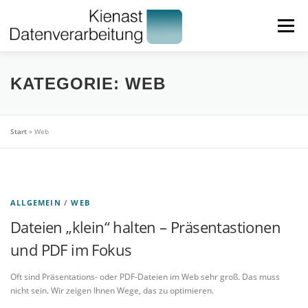
Zum
Inhalt
Menü
springen
HOME
LEISTUNGEN
ÜBER UNS
PARTNER
KATEGORIE:
WEB
BLOG
IMPRESSUM
Start
»
Web
ALLGEMEIN
/
WEB
Dateien „klein“ halten – Präsentastionen
und PDF im Fokus
Oft sind Präsentations- oder PDF-Dateien im Web sehr groß. Das muss
nicht sein. Wir zeigen Ihnen Wege, das zu optimieren.